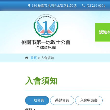
330 桃園市桃園區永安路1150號
(03)216-0061
認識
首頁
入會須知
入會須知
一般會員
榮譽會員
入會申請書